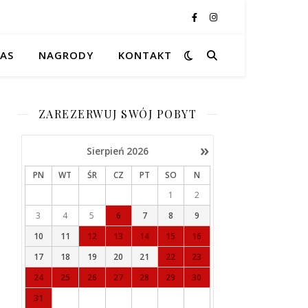
NAS
NAGRODY
KONTAKT
ZAREZERWUJ SWÓJ POBYT
»
Sierpień
2026
PN
WT
ŚR
CZ
PT
SO
N
1
2
3
4
5
6
7
8
9
10
11
12
13
14
15
16
17
18
19
20
21
22
23
24
25
26
27
28
29
30
31