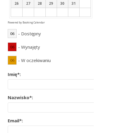
26
27
28
29
30
31
Powered by
Booking Calendar
- Dostępny
06
- Wynajęty
06
- W oczekiwaniu
06
Imię*:
Nazwisko*:
Email*: