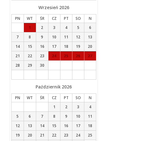
Wrzesień
2026
PN
WT
ŚR
CZ
PT
SO
N
1
2
3
4
5
6
7
8
9
10
11
12
13
14
15
16
17
18
19
20
21
22
23
24
25
26
27
28
29
30
Październik
2026
PN
WT
ŚR
CZ
PT
SO
N
1
2
3
4
5
6
7
8
9
10
11
12
13
14
15
16
17
18
19
20
21
22
23
24
25