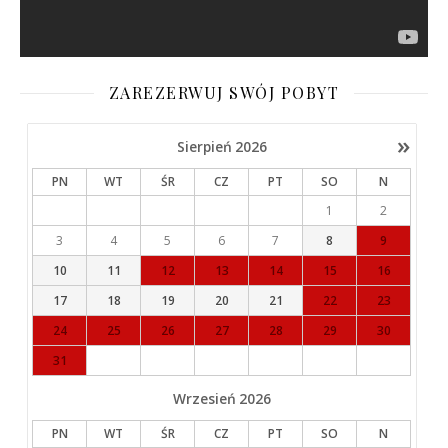
ZAREZERWUJ SWÓJ POBYT
»
Sierpień
2026
PN
WT
ŚR
CZ
PT
SO
N
1
2
3
4
5
6
7
8
9
10
11
12
13
14
15
16
17
18
19
20
21
22
23
24
25
26
27
28
29
30
31
Wrzesień
2026
PN
WT
ŚR
CZ
PT
SO
N