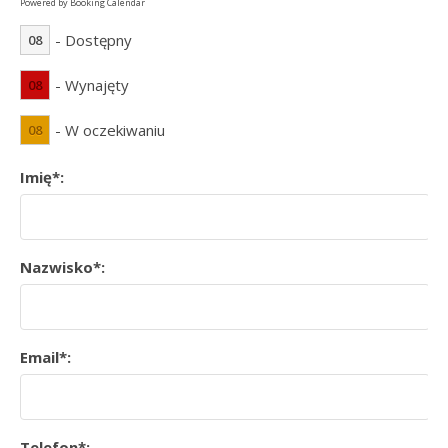
Powered by
Booking Calendar
- Dostępny
08
- Wynajęty
08
- W oczekiwaniu
08
Imię*:
Nazwisko*:
Email*:
Telefon*: