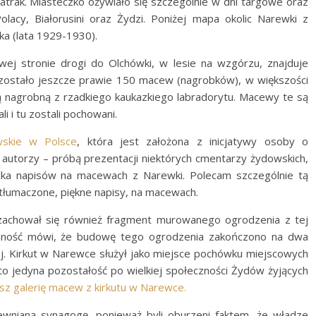
iatrak. Miasteczko ożywiało się szczególnie w dni targowe oraz
lacy, Białorusini oraz Żydzi. Poniżej mapa okolic Narewki z
a (lata 1929-1930).
wej stronie drogi do Olchówki, w lesie na wzgórzu, znajduje
zostało jeszcze prawie 150
macew
(nagrobków), w większości
tą nagrobną z rzadkiego kaukazkiego labradorytu. Macewy te są
i i tu zostali pochowani.
skie w Polsce
, która jest założona z inicjatywy osoby o
 autorzy – próbą prezentacji niektórych cmentarzy żydowskich,
kilka napisów na macewach z Narewki. Polecam szczególnie tą
etłumaczone, piękne napisy, na macewach.
ś zachował się również fragment murowanego ogrodzenia z tej
ludność mówi, że budowę tego ogrodzenia zakończono na dwa
. Kirkut w Narewce służył jako miejsce pochówku miejscowych
 to jedyna pozostałość po wielkiej społeczności Żydów żyjących
zysz galerię macew z kirkutu w Narewce.
drewnianą synagogę, ponieważ byli oburzeni faktem, że władze