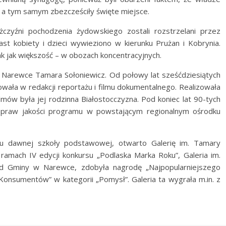
, a tym samym zbezcześciły święte miejsce.
zyźni pochodzenia żydowskiego zostali rozstrzelani przez
st kobiety i dzieci wywieziono w kierunku Prużan i Kobrynia.
 jak większość – w obozach koncentracyjnych.
w Narewce Tamara Sołoniewicz. Od połowy lat sześćdziesiątych
owała w redakcji reportażu i filmu dokumentalnego. Realizowała
ilmów była jej rodzinna Białostocczyzna. Pod koniec lat 90-tych
 spraw jakości programu w powstającym regionalnym ośrodku
dawnej szkoły podstawowej, otwarto Galerię im. Tamary
ramach IV edycji konkursu „Podlaska Marka Roku”, Galeria im.
ąd Gminy w Narewce, zdobyła nagrodę „Najpopularniejszego
onsumentów” w kategorii „Pomysł”. Galeria ta wygrała m.in. z