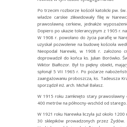
Po trzecim rozbiorze kościół katolicki pw. św. 
władze carskie zlikwidowały filię w Narew
prawosławną cerkiew, jednakże wyposażenie
Dopiero po ukazie tolerancyjnym z 1905 r. na
W 1908 r. powołano do życia parafię w Nare
uzyskał pozwolenie na budowę kościoła wed
Nieopodal Narewki, w 1908 r. założono cm
doprowadził do końca ks. Julian Borówko. Świ
Wiktor Białłozor. Był to piękny obiekt, mają
spłonął 5 VII 1965 r. Po pożarze nabożeństw
zaangażowaniu proboszcza, ks. Tadeusza Kr
sporządził inż. arch. Michał Bałasz.
W 1915 roku zamknięto stary prawosławny
400 metrów na północny-wschód od starego.
W 1921 roku Narewka liczyła już około 1200 
30 sklepików prowadzonych przez Żydów. P