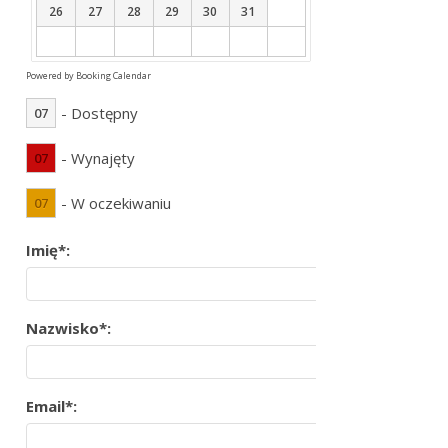
26
27
28
29
30
31
Powered by
Booking Calendar
- Dostępny
07
- Wynajęty
07
- W oczekiwaniu
07
Imię*:
Nazwisko*:
Email*: