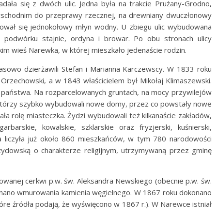
dała się z dwóch ulic. Jedna była na trakcie Prużany-Grodno,
wschodnim do przeprawy rzecznej, na drewniany dwuczłonowy
ował się jednokołowy młyn wodny. U zbiegu ulic wybudowana
podwórku stajnie, ordyna i browar. Po obu stronach ulicy
skim wieś Narewka, w której mieszkało jedenaście rodzin.
sowo dzierżawili Stefan i Marianna Karczewscy. W 1833 roku
rzechowski, a w 1843 właścicielem był Mikołaj Klimaszewski.
 państwa. Na rozparcelowanych gruntach, na mocy przywilejów
żan, którzy szybko wybudowali nowe domy, przez co powstały nowe
iała rolę miasteczka. Żydzi wybudowali też kilkanaście zakładów,
arbarskie, kowalskie, szklarskie oraz fryzjerski, kuśnierski,
ka liczyła już około 860 mieszkańców, w tym 780 narodowości
 żydowską o charakterze religijnym, utrzymywaną przez gminę
wanej cerkwi p.w. św. Aleksandra Newskiego (obecnie p.w. św.
onano wmurowania kamienia węgielnego. W 1867 roku dokonano
tóre źródła podają, że wyświęcono w 1867 r.). W Narewce istniał