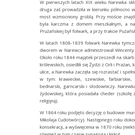
W pierwszych latach XIX wieku Narewka skła
druga zaś prowadziła w kierunku północno 
most wzmocniony groblą. Przy moście znajd
była karczma z domem mieszkalnym, a na 
Prużańskiej był folwark, a przy trakcie Pużań
W latach 1808-1839 folwark Narewka tymcza
dworem w Narewce administrował Wincenty O
Około roku 1844 majątek przeszedł na skarb
królewskich, osiedlili się Żydzi z Orli i Pra
ulice, a Narewka zaczęła się rozrastać i spełn
w tym: krawieckie, szewskie, farbiarskie, g
bednarski, garncarski i słodowniczy. Narew
żydowskiej, która posiadała cheder (szkołę
religijną).
W 1864 roku podjęto decyzję o budowie muro
Mikołaja Cudotwórcy). Następnego roku dok
konsekracji, a wyświęcenia w 1870 roku (niek
również w tym czasie synagoga i kirkut.