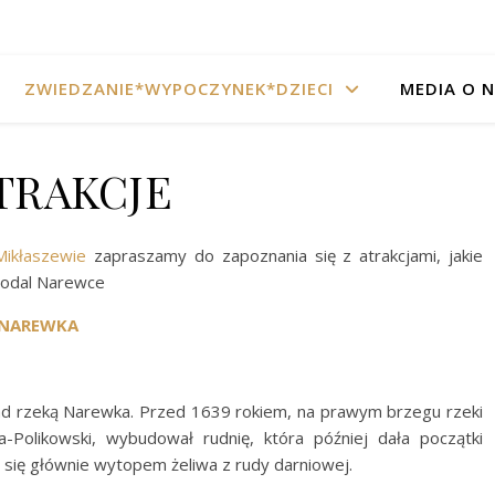
ZWIEDZANIE*WYPOCZYNEK*DZIECI
MEDIA O 
TRAKCJE
ikłaszewie
zapraszamy do zapoznania się z atrakcjami, jakie
opodal Narewce
 NAREWKA
ad rzeką Narewka. Przed 1639 rokiem, na prawym brzegu rzeki
Polikowski, wybudował rudnię, która później dała początki
 się głównie wytopem żeliwa z rudy darniowej.