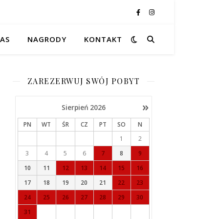
NAS
NAGRODY
KONTAKT
ZAREZERWUJ SWÓJ POBYT
»
Sierpień
2026
PN
WT
ŚR
CZ
PT
SO
N
1
2
3
4
5
6
7
8
9
10
11
12
13
14
15
16
17
18
19
20
21
22
23
24
25
26
27
28
29
30
31