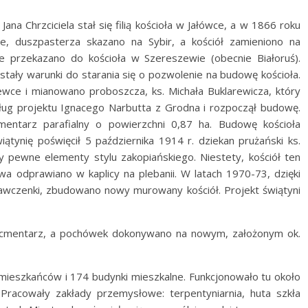
Jana Chrzciciela stał się filią kościoła w Jałówce, a w 1866 roku
ce, duszpasterza skazano na Sybir, a kościół zamieniono na
 przekazano do kościoła w Szereszewie (obecnie Białoruś).
stały warunki do starania się o pozwolenie na budowę kościoła.
wce i mianowano proboszcza, ks. Michała Buklarewicza, który
ług projektu Ignacego Narbutta z Grodna i rozpoczął budowę.
entarz parafialny o powierzchni 0,87 ha. Budowę kościoła
ątynię poświęcił 5 października 1914 r. dziekan prużański ks.
cy pewne elementy stylu zakopiańskiego. Niestety, kościół ten
a odprawiano w kaplicy na plebanii. W latach 1970-73, dzięki
awczenki, zbudowano nowy murowany kościół. Projekt świątyni
 cmentarz, a pochówek dokonywano na nowym, założonym ok.
mieszkańców i 174 budynki mieszkalne. Funkcjonowało tu około
racowały zakłady przemysłowe: terpentyniarnia, huta szkła