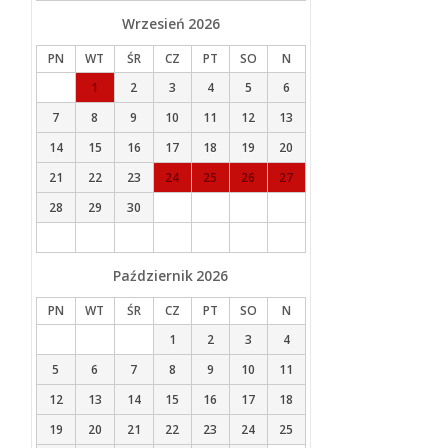
Wrzesień
2026
PN
WT
ŚR
CZ
PT
SO
N
1
2
3
4
5
6
7
8
9
10
11
12
13
14
15
16
17
18
19
20
21
22
23
24
25
26
27
28
29
30
Październik
2026
PN
WT
ŚR
CZ
PT
SO
N
1
2
3
4
5
6
7
8
9
10
11
12
13
14
15
16
17
18
19
20
21
22
23
24
25