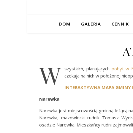
DOM
GALERIA
CENNIK
A
W
szystkich, planujących
pobyt w M
czekaja na nich w położonej nie
INTERAKTYWNA MAPA GMINY
Narewka
Narewka jest miejscowością gminną leżącą n
Narewka, mazowiecki rudnik Tomasz Wydra-
osadzie Narewka. Mieszkańcy rudni zajmowali