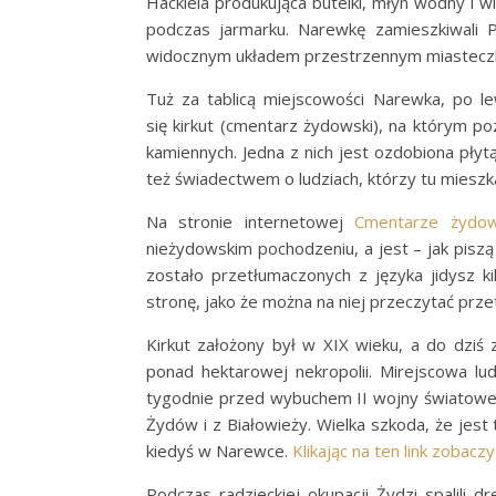
Hackiela produkująca butelki, młyn wodny i w
podczas jarmarku. Narewkę zamieszkiwali Po
widocznym układem przestrzennym miasteczk
Tuż za tablicą miejscowości Narewka, po le
się
kirkut
(cmentarz żydowski), na którym po
kamiennych. Jedna z nich jest ozdobiona pły
też świadectwem o ludziach, którzy tu mieszkal
Na stronie internetowej
Cmentarze żydow
nieżydowskim pochodzeniu, a jest – jak piszą
zostało przetłumaczonych z języka jidysz 
stronę, jako że można na niej przeczytać prz
Kirkut założony był w XIX wieku, a do dzi
ponad hektarowej nekropolii. Mirejscowa 
tygodnie przed wybuchem II wojny światowej
Żydów i z Białowieży. Wielka szkoda, że jest
kiedyś w Narewce.
Klikając na ten link zobac
Podczas radzieckiej okupacji Żydzi spalili 