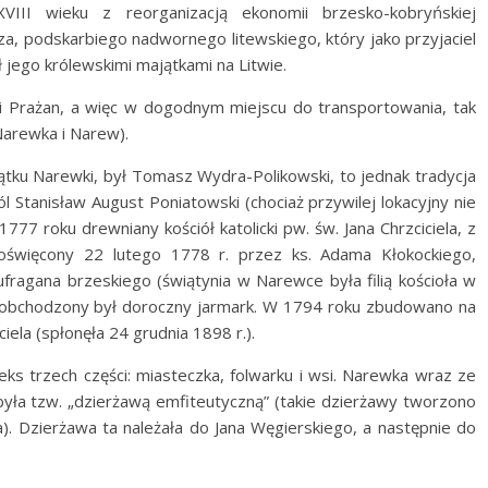
III wieku z reorganizacją ekonomii brzesko-kobryńskiej
, podskarbiego nadwornego litewskiego, który jako przyjaciel
jego królewskimi majątkami na Litwie.
i Prażan, a więc w dogodnym miejscu do transportowania, tak
Narewka i Narew).
zątku Narewki, był Tomasz Wydra-Polikowski, to jednak tradycja
l Stanisław August Poniatowski (chociaż przywilej lokacyjny nie
777 roku drewniany kościół katolicki pw. św. Jana Chrzciciela, z
poświęcony 22 lutego 1778 r. przez ks. Adama Kłokockiego,
fragana brzeskiego (świątynia w Narewce była filią kościoła w
a, obchodzony był doroczny jarmark. W 1794 roku zbudowano na
iela (spłonęła 24 grudnia 1898 r.).
ks trzech części: miasteczka, folwarku i wsi. Narewka wraz ze
yła tzw. „dzierżawą emfiteutyczną” (takie dzierżawy tworzono
. Dzierżawa ta należała do Jana Węgierskiego, a następnie do