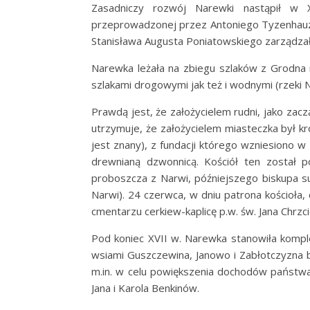
Zasadniczy rozwój Narewki nastąpił w XV
przeprowadzonej przez Antoniego Tyzenhauza
Stanisława Augusta Poniatowskiego zarządzał 
Narewka leżała na zbiegu szlaków z Grodna 
szlakami drogowymi jak też i wodnymi (rzeki 
Prawdą jest, że założycielem rudni, jako zac
utrzymuje, że założycielem miasteczka był kró
jest znany), z fundacji którego wzniesiono w 1
drewnianą dzwonnicą. Kościół ten został 
proboszcza z Narwi, późniejszego biskupa su
Narwi). 24 czerwca, w dniu patrona kościoł
cmentarzu cerkiew-kaplicę p.w. św. Jana Chrzcic
Pod koniec XVII w. Narewka stanowiła komple
wsiami Guszczewina, Janowo i Zabłotczyzna b
m.in. w celu powiększenia dochodów państwa)
Jana i Karola Benkinów.