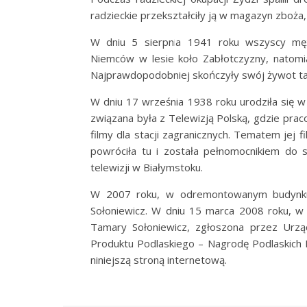
radzieckie przekształciły ją w magazyn zboża
W dniu 5 sierpnia 1941 roku wszyscy mężc
Niemców w lesie koło Zabłotczyzny, natomia
Najprawdopodobniej skończyły swój żywot tak
W dniu 17 września 1938 roku urodziła się 
związana była z Telewizją Polską, gdzie prac
filmy dla stacji zagranicznych. Tematem jej f
powróciła tu i została pełnomocnikiem do
telewizji w Białymstoku.
W 2007 roku, w odremontowanym budynku 
Sołoniewicz. W dniu 15 marca 2008 roku, w 
Tamary Sołoniewicz, zgłoszona przez Urz
Produktu Podlaskiego – Nagrodę Podlaskich K
niniejszą stroną internetową.