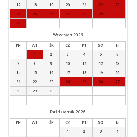
17
18
19
20
21
22
23
24
25
26
27
28
29
30
31
Wrzesień
2026
PN
WT
ŚR
CZ
PT
SO
N
1
2
3
4
5
6
7
8
9
10
11
12
13
14
15
16
17
18
19
20
21
22
23
24
25
26
27
28
29
30
Październik
2026
PN
WT
ŚR
CZ
PT
SO
N
1
2
3
4