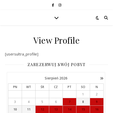
View Profile
[usersultra_profile]
ZAREZERWUJ SWÓJ POBYT
»
Sierpień
2026
PN
WT
ŚR
CZ
PT
SO
N
1
2
3
4
5
6
7
8
9
10
11
12
13
14
15
16