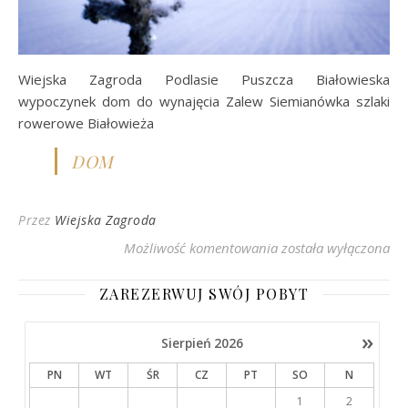
Wiejska Zagroda Podlasie Puszcza Białowieska
wypoczynek dom do wynajęcia Zalew Siemianówka szlaki
rowerowe Białowieża
DOM
Przez
Wiejska Zagroda
Wiejska Zagroda Podl
Możliwość komentowania
została wyłączona
ZAREZERWUJ SWÓJ POBYT
»
Sierpień
2026
PN
WT
ŚR
CZ
PT
SO
N
1
2