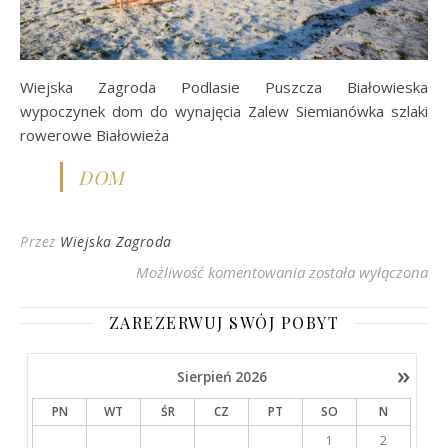
Wiejska Zagroda Podlasie Puszcza Białowieska
wypoczynek dom do wynajęcia Zalew Siemianówka szlaki
rowerowe Białowieża
DOM
Przez
Wiejska Zagroda
Wiejska Zagroda Podl
Możliwość komentowania
została wyłączona
ZAREZERWUJ SWÓJ POBYT
»
Sierpień
2026
PN
WT
ŚR
CZ
PT
SO
N
1
2