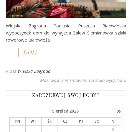
Wiejska Zagroda Podlasie Puszcza Białowieska
wypoczynek dom do wynajęcia Zalew Siemianówka szlaki
rowerowe Białowieża
DOM
Przez
Wiejska Zagroda
Wiejska Zagroda Podl
Możliwość komentowania
została wyłączona
ZAREZERWUJ SWÓJ POBYT
»
Sierpień
2026
PN
WT
ŚR
CZ
PT
SO
N
1
2