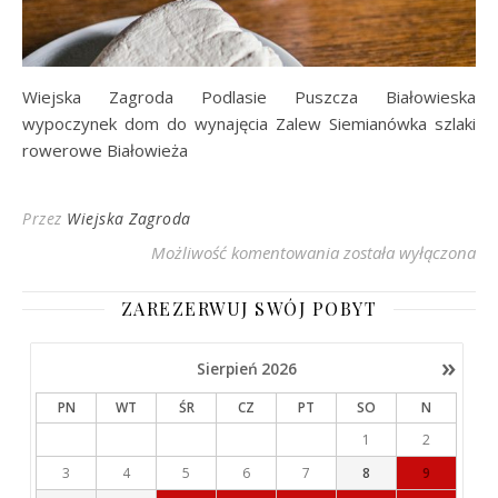
Wiejska Zagroda Podlasie Puszcza Białowieska
wypoczynek dom do wynajęcia Zalew Siemianówka szlaki
rowerowe Białowieża
Przez
Wiejska Zagroda
Wiejska Zagroda Podl
Możliwość komentowania
została wyłączona
ZAREZERWUJ SWÓJ POBYT
»
Sierpień
2026
PN
WT
ŚR
CZ
PT
SO
N
1
2
3
4
5
6
7
8
9