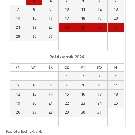
1
2
3
4
5
6
7
8
9
10
11
12
13
14
15
16
17
18
19
20
21
22
23
24
25
26
27
28
29
30
Październik
2026
PN
WT
ŚR
CZ
PT
SO
N
1
2
3
4
5
6
7
8
9
10
11
12
13
14
15
16
17
18
19
20
21
22
23
24
25
26
27
28
29
30
31
Powered by
Booking Calendar