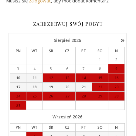
Musisz się
zalogować
, aby móc dodać komentarz.
ZAREZERWUJ SWÓJ POBYT
»
Sierpień
2026
PN
WT
ŚR
CZ
PT
SO
N
1
2
3
4
5
6
7
8
9
10
11
12
13
14
15
16
17
18
19
20
21
22
23
24
25
26
27
28
29
30
31
Wrzesień
2026
PN
WT
ŚR
CZ
PT
SO
N