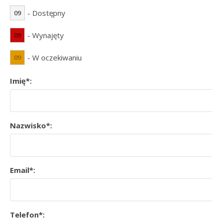
- Dostępny
09
- Wynajęty
09
- W oczekiwaniu
09
Imię*:
Nazwisko*:
Email*:
Telefon*: