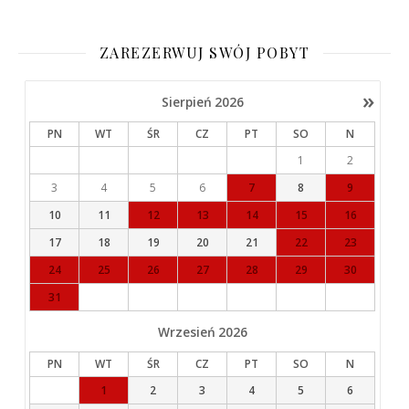
ZAREZERWUJ SWÓJ POBYT
»
Sierpień
2026
PN
WT
ŚR
CZ
PT
SO
N
1
2
3
4
5
6
7
8
9
10
11
12
13
14
15
16
17
18
19
20
21
22
23
24
25
26
27
28
29
30
31
Wrzesień
2026
PN
WT
ŚR
CZ
PT
SO
N
1
2
3
4
5
6