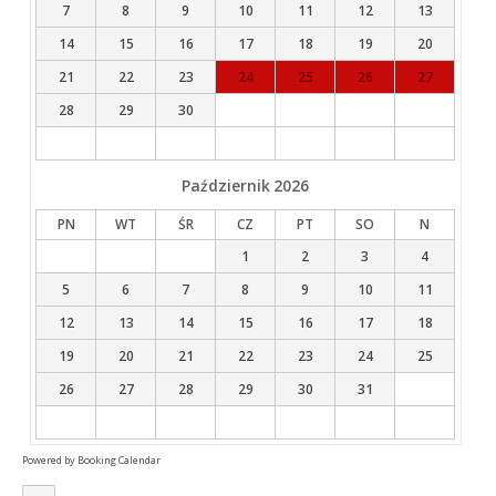
7
8
9
10
11
12
13
14
15
16
17
18
19
20
21
22
23
24
25
26
27
28
29
30
Październik
2026
PN
WT
ŚR
CZ
PT
SO
N
1
2
3
4
5
6
7
8
9
10
11
12
13
14
15
16
17
18
19
20
21
22
23
24
25
26
27
28
29
30
31
Powered by
Booking Calendar