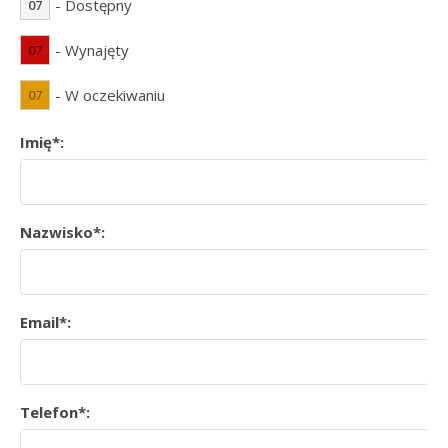
- Dostępny
07
- Wynajęty
07
- W oczekiwaniu
07
Imię*:
Nazwisko*:
Email*:
Telefon*: